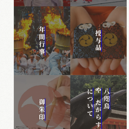
年間行事
授与品
について
(やたがらす)
八咫烏
御朱印