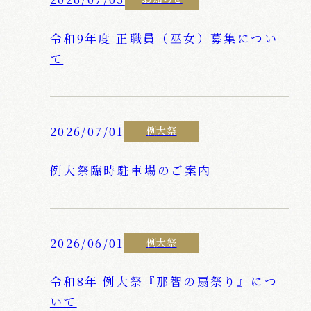
令和9年度 正職員（巫女）募集につい
て
2026/07/01
例大祭
例大祭臨時駐車場のご案内
2026/06/01
例大祭
令和8年 例大祭『那智の扇祭り』につ
いて