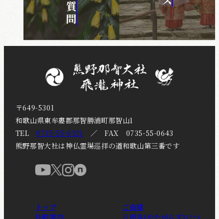
〒649-5301
和歌山県東牟婁郡那智勝浦町那智山1
TEL
0735-55-0321
／ FAX 0735-55-0643
熊野那智大社は神仏霊場巡拝の道和歌山第三番です
トップ
ご由緒
社殿案内
八咫烏(やたがらす)につ