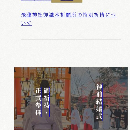
飛瀧神社御瀧本祈願所の特別祈祷につ
いて
神前結婚式
正式参拝
御祈祷・