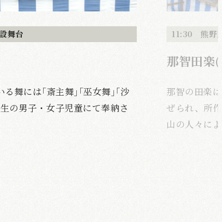
特設舞台
11:30 熊
那智田楽
いる舞には｢斎主舞｣｢巫女舞｣｢沙
那智の田楽は
学生の男子・女子児童にて奉納さ
ぜられ、所作
山の人々によ