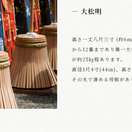
大松明
高さ一丈八尺三寸 (約6ｍ
から12番まであり第一大
が約25㎏程あります。
直径1尺4寸(44㎝)、高
その火で清める役割があ