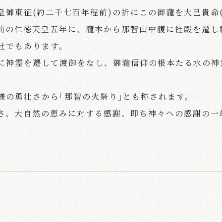
皇御東征(約二千七百年程前)の折にこの御瀧を大己貴命
前の仁徳天皇五年に、瀧本から那智山中腹に社殿を遷し
社でもあります。
に神霊を遷して渡御をなし、御瀧信仰の根本たる水の神
様の勇壮さから｢那智の火祭り｣とも称されます。
さ、大自然の恵みに対する感謝、即ち神々への感謝の一