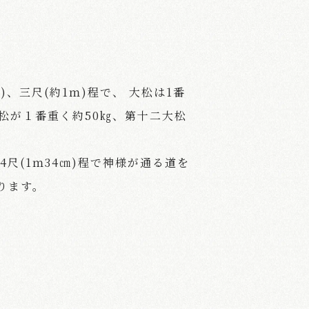
)、三尺(約1ｍ)程で、 大松は1番
松が１番重く約50㎏、第十二大松
さ4尺(1ｍ34㎝)程で神様が通る道を
ります。