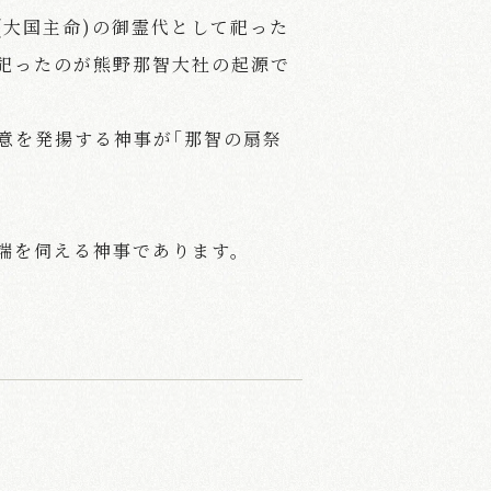
(大国主命)の御霊代として祀った
祀ったのが熊野那智大社の起源で
意を発揚する神事が｢那智の扇祭
端を伺える神事であります。