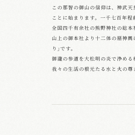
この那智の御山の信仰は、神武天
ことに始まります。一千七百年程
全国四千有余社の熊野神社の総本
山上の御本社より十二体の扇神輿
り｣です。
御瀧の参道を大松明の炎で浄める
我々の生活の根元たる水と火の尊