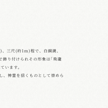
ｍ)、三尺(約1ｍ)程で、白銅鏡、
で飾り付けられその形象は｢飛瀧
れています。
申し、神霊を招くものとして崇めら