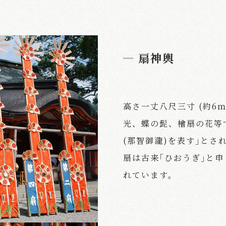
扇神輿
高さ一丈八尺三寸 (約6
光、蝶の髭、檜扇の花等
(那智御瀧)を表す｣とさ
扇は古来｢ひおうぎ｣と
れています。