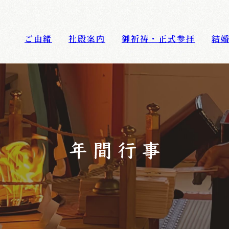
ご由緒
社殿案内
御祈祷・正式参拝
結